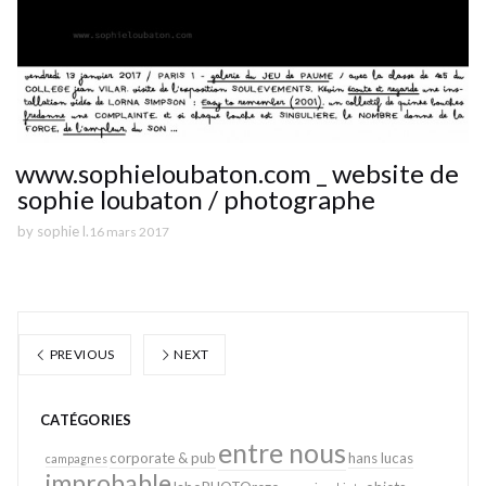
www.sophieloubaton.com _ website de
sophie loubaton / photographe
by
sophie l.
16 mars 2017
PREVIOUS
NEXT
CATÉGORIES
entre nous
corporate & pub
hans lucas
campagnes
improbable