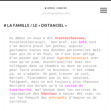
_ photographies, etc.
# LA FAMILLE / LE « DISTANCIEL »
Au début on nous a dit 
#restezchezvous, 
#viveletélatravail,  bon bref. Les 
GAFA
 vont 
s'en mettre plein les poches, aspirer 
goulument toutes nos données personnelles mais 
tant pis on s'en fout, on n'est bien obligé 
d'en passer par là pour #
garderlecontact
 avec 
ceux qu'on aime, #telétravailler avec ses 
collègues dans sa chambre ou dans sa cuisine 
pour faire avancer le business. C'est comme 
ça, on s'adapte. On peut trouver ça cool, 
marrant, finalement pas si mal, saoulant, 
fatiguant, mais on est toujours plus chanceux 
derrière nos écrans qu'à la 
caisse du 
supermarché
, mal masqué dans les services de 
réanimation des 
hôpitaux
 à sauver des vies, ou 
sur les Fenwick des 
entrepôts
 d'Amazon ou de 
Carrefour.