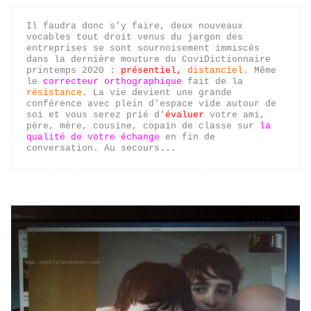
Il faudra donc s'y faire, deux nouveaux 
vocables tout droit venus du jargon des 
entreprises se sont sournoisement immiscés 
dans la dernière mouture du CoviDictionnaire 
printemps 2020 : 
présentiel,
distanciel
. Même 
le 
correcteur orthographique
 fait de la 
résistance. 
L
a vie devient une grande 
conférence avec plein d'espace vide autour de 
soi et vous serez prié d'
évaluer
 votre ami, 
père, mère, cousine, copain de classe sur 
la 
qualité de votre échange
 en fin de 
conversation. Au secours...