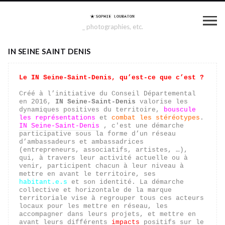
_ photographies, etc.
IN SEINE SAINT DENIS
Le IN Seine-Saint-Denis, qu’est-ce que c’est ?
Créé à l’initiative du Conseil Départemental 
en 2016, 
IN Seine-Saint-Denis
 valorise les 
dynamiques positives du territoire, 
bouscule 
les représentations
 et 
combat les stéréotypes
. 
IN Seine-Saint-Denis
 , c'est une démarche 
participative sous la forme d’un réseau 
d’ambassadeurs et ambassadrices 
(entrepreneurs, associatifs, artistes, …), 
qui, à travers leur activité actuelle ou à 
venir, participent chacun à leur niveau à 
mettre en avant le territoire, ses 
habitant.e.s
 et son identité. La démarche 
collective et horizontale de la marque 
territoriale vise à regrouper tous ces acteurs 
locaux pour les mettre en réseau, les 
accompagner dans leurs projets, et mettre en 
avant leurs différents 
impacts
 positifs sur le 