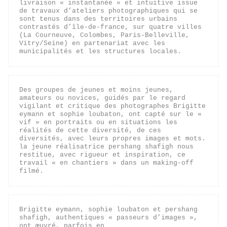
livraison « instantanée » et intuitive issue 
de travaux d’ateliers photographiques qui se 
sont tenus dans des territoires urbains 
contrastés d’île-de-france, sur quatre villes 
(La Courneuve, Colombes, Paris-Belleville, 
Vitry/Seine) en partenariat avec les 
municipalités et les structures locales.
Des groupes de jeunes et moins jeunes, 
amateurs ou novices, guidés par le regard 
vigilant et critique des photographes Brigitte 
eymann et sophie loubaton, ont capté sur le « 
vif » en portraits ou en situations les 
réalités de cette diversité, de ces 
diversités, avec leurs propres images et mots. 
la jeune réalisatrice pershang shafigh nous 
restitue, avec rigueur et inspiration, ce 
travail « en chantiers » dans un making-off 
filmé.
Brigitte eymann, sophie loubaton et pershang 
shafigh, authentiques « passeurs d’images », 
ont œuvré, parfois en 