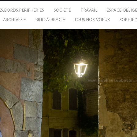
ES,BORDS,PÉRIPHÉRIES
SOCIÉTÉ
TRAVAIL
ESPACE OBLIG
ARCHIVES
BRIC-À-BRAC
TOUS NOS VOEUX
SOPHIE 