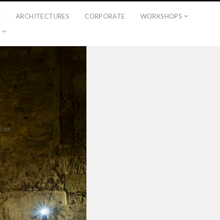
É
ARCHITECTURES
CORPORATE
WORKSHOPS
?