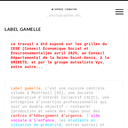
_ photographies, etc.
LABEL GAMELLE
ce travail a été exposé sur les grilles du 
CESE
 (Conseil Economique Social et 
Environnemental)en avril 2025, au 
Conseil 
Départemental de la Seine-Saint-Denis
, à la 
DRIEETS
, et par le groupe mutualiste Vyv, 
entre autre...
Label gamelle
, c’est une cuisine centrale 
située à Montreuil [93], une Société 
Coopérative d’Intérêt Collectif (SCIC), une 
entreprise d’insertion professionnelle qui 
suit un double objectif : restaurer 
(production et vente des repas pour des 
centres d’hébergement d’urgence
, l’
aide 
sociale à l’enfance
, les 
étudiants en 
situation de précarité
, entres autres) et 