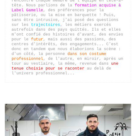
rencontré chaque membre de l'équipe en tête-à-
tête. Nous parlions de la 
formation acquise à 
Label Gamelle
, des préférences pour la 
pâtisserie, ou la mise en barquette ! Puis, 
sans être intrusive, j'ai posé des questions 
sur les 
trajectoires
, les métiers exercés 
autrefois dans des pays quittés. Ils et elles 
m'ont confié des histoires d'avant, des envies 
pour le 
futur
, mais aussi des passions, des 
centres d'intérêts, des engagements... C'est 
donc en tandem que nous élaborions la scène : 
d'un côté, la personne 
dans son costume 
professionnel
, de l'autre, en miroir, après un 
tour au vestiaire, la même, revenue dans 
une 
tenue choisie pour se raconter
 au delà de 
l'univers professionnel...