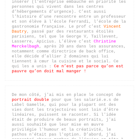
insérer (l'entreprise embauche en priorité les 
personnes qui vivent dans les centres 
d’hébergements d’urgence). C’est aussi 
l’histoire d’une rencontre entre un professeur 
et son élève à l’école Ferrandi, l’école de la 
gastronomie française. Le prof c’est 
Vincent 
Dautry
, passé par des restaurants étoilés 
parisiens, tel que le George V, Taillevent, 
Lasserre, Apicius. L’élève c’est 
Christine 
Merckelbagh
, après 20 ans dans les assurances, 
notamment comme directrice de back office, 
elle décide d’allier 2 domaines qui lui 
tiennent à cœur la cuisine et le social. Ce 
qui les a unis : 
Ce n’est pas parce qu’on est 
pauvre qu’on doit mal manger !
De mon côté, 
j'ai mis en place le concept de 
portrait double
 pour que les salarié.e.s de 
Label Gamelle, qui pour la plupart ont des 
vies dont les trajectoires sont loin d'être 
linéaires, puissent se raconter. Si l'idée 
était de produire de beaux portraits, j'ai 
aussi souhaité que leur mise en œuvre 
privilégie l'humour et la créativité, le 
pathos n'était pas l'option. D’abord, j'ai 