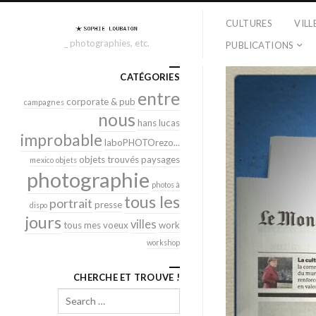
CULTURES
VILL
_ photographies, etc.
PUBLICATIONS
CATÉGORIES
entre
corporate & pub
campagnes
nous
hans lucas
improbable
laboPHOTOrezo...
objets trouvés
paysages
mexico
objets
photographie
photos à
tous les
portrait
presse
dispo
jours
villes
tous mes voeux
work
workshop
CHERCHE ET TROUVE !
Search