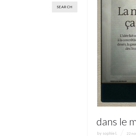
dans le 
by
sophie l.
22 n